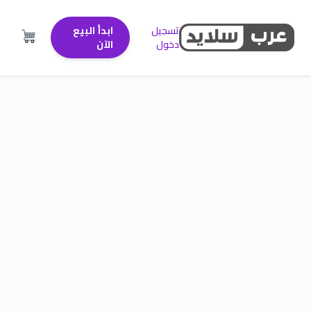
تسجيل
ابدأ البيع
دخول
الآن