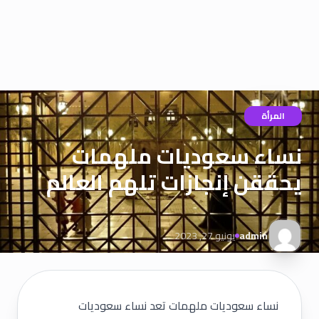
المرأة
نساء سعوديات ملهمات
يحققن إنجازات تلهم العالم
admin
يونيو 27, 2023
نساء سعوديات ملهمات تعد نساء سعوديات