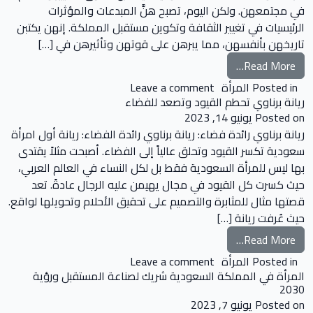
في مجتمعهن. ولكن اليوم، تصبح هنَّ المبدعات والمؤثرات
الرئيسيات في تغيير الثقافة وتكوين مستقبل المملكة. إنهن يكتبن
تاريخهن بأنفسهن، مما يبرهن على قوتهن وتأثيرهن في […]
from النساء السعوديات يكتبن التاريخ بأنفسهن
Read More…
on النساء السعوديات يكتبن التاريخ بأنفسهن
Posted in
المرأة
Leave a comment
ريانة برناوي تحطم القيود وتصعد للفضاء
Posted on
يونيو 14, 2023
ريانة برناوي رائدة فضاء: ريانة برناوي رائدة الفضاء: ريانة أول امرأة
سعودية تكسر القيود وتحلق عالياً إلى الفضاء. أصبحت مثلاً يقتدى
بها ليس للمرأة السعودية فقط بل لكل النساء في العالم العربي،
حيث كسرت كل القيود في مجال يهيمن عليه الرجال عادةً. تعد
قصتها مثال للمثابرة والتصميم على تحقيق الأحلام وتحويلها لواقع.
حيث عُرفت ريانة […]
from ريانة برناوي تحطم القيود وتصعد للفضاء
Read More…
on ريانة برناوي تحطم القيود وتصعد للفضاء
Posted in
المرأة
Leave a comment
المرأة في المملكة السعودية شريك لصناعة المستقبل ورؤية
2030
Posted on
يونيو 7, 2023