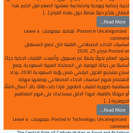
تجربة إيمانية وروحية واجتماعية يعيشها الصغير قبل الكبير. هذا
المقال يقدّم دليلاً شاملاً حول صلاة القيام […]
from صلاة التراويح روحانية ينتظرها المسلمون
Read More…
Uncategorized
Posted in
،
ثقافة
،
معلومات
Leave a
on صلاة التراويح روحانية ينتظرها المسلمون
comment
اساسيات الذكاء الاصطناعي التقنية التي تصنع المستقبل
Posted on
فبراير 25, 2026
يشهد العالم تحولًا رقميًا غير مسبوق، وأصبحت التقنيات الذكية جزءًا
أساسيًا من حياتنا اليومية. في المملكة العربية السعودية، ومع
تسارع مشاريع التحول الرقمي ضمن رؤية السعودية 2030، يزداد
الاهتمام بفهم اساسيات الذكاء الاصطناعي بوصفها مهارة
مستقبلية ضرورية للشباب الطموح. فإذا كنت طالبًا، رائد أعمال ناشئًا،
أو مهتمًا بالتقنية، فهذا الدليل سيساعدك على فهم المفاهيم
الجوهرية […]
from اساسيات الذكاء الاصطناعي التقنية التي تصنع المستقبل
Read More…
Uncategorized
،
Technology
Posted in
،
معلومات
Leave a
on اساسيات الذكاء الاصطناعي التقنية التي تصنع المستقبل
comment
The Central Role of Carbohydrates in Food and Nutrition