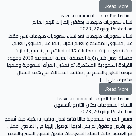
from تحليل نقاط القوة والضعف الشخصية
Read More…
on تحليل نقاط القوة والضعف الشخصية
Posted in
صاعد
Leave a comment
نساء سعوديات ملهمات يحققن إنجازات تلهم العالم
Posted on
يونيو 27, 2023
نساء سعوديات ملهمات تعد نساء سعوديات ملهمات ليس فقط
على مستوى المملكة والعالم العربي انما على مستوى العالم،
حيث تتمتع بقدرات وإمكانيات هائلة تساهم في تحقيق إنجازات
مذهلة. ومن خلال رؤية المملكة العربية السعودية 2030 وجهود
القيادة السعودية المستمرة، تم تمكين المرأة السعودية ومنحها
فرصة التطور والتقدم في مختلف المجالات. في هذه المقال،
سنتعرف على […]
from نساء سعوديات ملهمات يحققن إنجازات تلهم العالم
Read More…
on نساء سعوديات ملهمات يحققن إنجازات تلهم العالم
Posted in
المرأة
Leave a comment
النساء السعوديات يكتبن التاريخ بأنفسهن
Posted on
يونيو 20, 2023
تعيش المرأة السعودية حاليًا فترة تحول وتغيير تاريخية، حيث تُسمح
لها بفرص وحقوق لم يكن لديها الوصول إليها في الماضي. فعلى
مر العقود، كانت النساء السعوديات ينتظرن تحقيق التغيير والتقدم