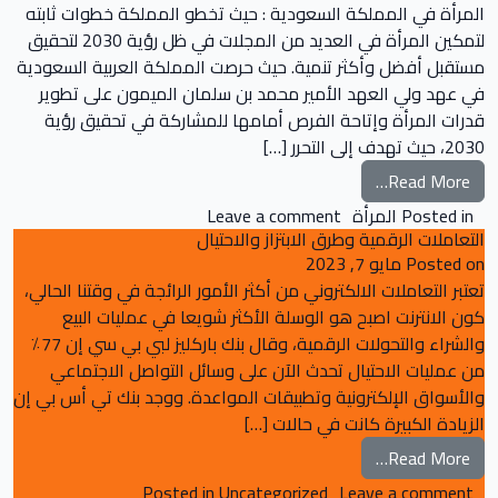
المرأة في المملكة السعودية : حيث تخطو المملكة خطوات ثابته
لتمكين المرأة في العديد من المجلات في ظل رؤية 2030 لتحقيق
مستقبل أفضل وأكثر تنمية. حيث حرصت المملكة العربية السعودية
في عهد ولي العهد الأمير محمد بن سلمان الميمون على تطوير
قدرات المرأة وإتاحة الفرص أمامها للمشاركة في تحقيق رؤية
2030، حيث تهدف إلى التحرر […]
from المرأة في المملكة السعودية شريك لصناعة المستقبل ورؤية 2030
Read More…
on المرأة في المملكة السعودية شريك لصناعة المستقبل ورؤية 2030
Posted in
المرأة
Leave a comment
التعاملات الرقمية وطرق الابتزاز والاحتيال
Posted on
مايو 7, 2023
تعتبر التعاملات الالكتروني من أكثر الأمور الرائجة في وقتنا الحالي،
كون الانترنت اصبح هو الوسلة الأكثر شويعا في عمليات البيع
والشراء والتحولات الرقمية، وقال بنك باركليز لبي بي سي إن 77٪
من عمليات الاحتيال تحدث الآن على وسائل التواصل الاجتماعي
والأسواق الإلكترونية وتطبيقات المواعدة. ووجد بنك تي أس بي إن
الزيادة الكبيرة كانت في حالات […]
from التعاملات الرقمية وطرق الابتزاز والاحتيال
Read More…
on التعاملات الرقمية وطرق الابتزاز والاحتيال
Posted in
Uncategorized
Leave a comment