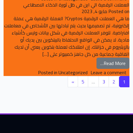
العملات الرقمية الي اين في ظل ثورة الذكاء الاصطناعي
Posted on
مايو 4, 2023
ما هي العملات الرقمية Cryptos? العملة الرقمية هي عملة
إلكترونية، تم تصميمها بحيث يتم تبادلها بين الأشخاص في معاملات
افتراضية. تتوفر العملات الرقمية في شكل بيانات وليس كأشياء
مادية. لا يمكن في الواقع الاحتفاظ بالبيتكوين بين يديك أو
بالإيثيروم في خزانتك. إن امتلاكك لعملة بتكوين يعني أن لديك
اتفاقية جماعية من كل جاهز كمبيوتر على […]
from العملات الرقمية الي اين في ظل ثورة الذكاء الاصطناعي
Read More…
on العملات الرقمية الي اين في ظل ثورة الذكاء الاصطناعي
Posted in
Uncategorized
Leave a comment
Posts navigation
»
5
…
3
2
1