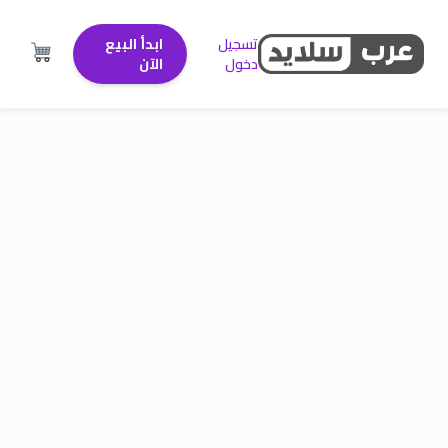
تسجيل
ابدأ البيع
دخول
الآن