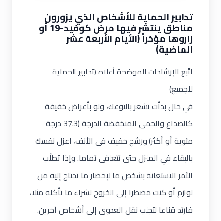
تدابير الحماية للأشخاص الذي يزورون
مناطق ينتشر فيها مرض كوفيد-19 أو
زاروها مؤخراً (الأيام الأربعة عشر
الماضية)
اتّبع الإرشادات الموضحة أعلاه (تدابير الحماية
للجميع)
في حال بدأت تشعر بالتوعك، ولو بأعراض خفيفة
كالصداع والحمى المنخفضة الدرجة (37.3 درجة
مئوية أو أكثر) ورشح خفيف في الأنف، اعزل نفسك
بالبقاء في المنزل حتى تتعافى تماما. وإذا تطلّب
الأمر الاستعانة بشخص ما لإحضار ما تحتاج إليه من
لوازم أو كنت مضطرا إلى الخروج لشراء ما تأكله مثلا،
فارتد قناعا لتجنب نقل العدوى إلى أشخاص آخرين.