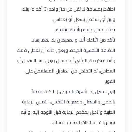
احتفظ بمسافة لا تقل عن متر واحد (3 أقدام) بينك
وبين أي شخص يسعل أو يعطس.
تجنب لمس عينيك وأنفك وفمك.
تأكد من اتّباعك أنت والمحيطين بك لممارسات
النظافة التنفسية الجيدة. ويعني ذلك أن تغطي فمك
وأنفك بكوعك المثني أو بمنديل ورقي عند السعال أو
العطس، ثم التخلص من المنديل المستعمل على
الفور.
إلزم المنزل إذا شعرت بالمرض. إذا كنت مصاباً
بالحمى والسعال وصعوبة التنفس، التمس الرعاية
الطبية واتصل بمقدم الرعاية قبل التوجه إليه. واتّبع
توجيهات السلطات الصحية المحلية.