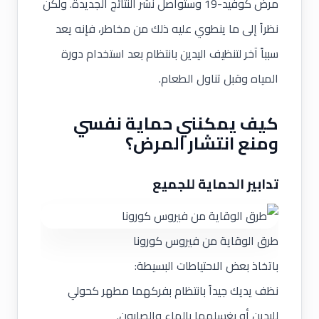
مرض كوفيد-19 وستواصل نشر النتائج الجديدة. ولكن
نظراً إلى ما ينطوي عليه ذلك من مخاطر، فإنه يعد
سبباً آخر لتنظيف اليدين بانتظام بعد استخدام دورة
المياه وقبل تناول الطعام.
كيف يمكنني حماية نفسي
ومنع انتشار المرض؟
تدابير الحماية للجميع
طرق الوقاية من فيروس كورونا
باتخاذ بعض الاحتياطات البسيطة:
نظف يديك جيداً بانتظام بفركهما مطهر كحولي
لليدين أو بغسلهما بالماء والصابون.