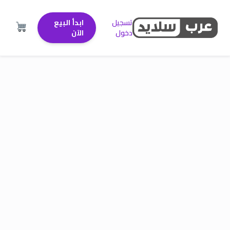
تسجيل
ابدأ البيع
دخول
الآن