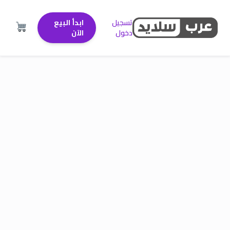
تسجيل
ابدأ البيع
دخول
الآن