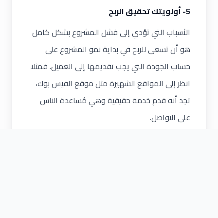
5- أولويتك تحقيق الربح
الأسباب التي تؤدي إلى فشل المشروع بشكل كامل
هو أن تسعى للربح في بداية نمو المشروع على
حساب الجودة التي يجب تقديمها إلى العميل. فمثلا
انظر إلى المواقع الشهيرة مثل موقع الفيس بوك،
تجد أنه قدم خدمة حقيقية وهي مُساعدة الناس
على التواصل.
بعد ذلك بحث عن طريقة لتحقيق الربح من هذه
الخدمة التي وفرها للناس؛ فلم يكن الربح هو
الأولوية ولكن أن تكون الخدمة مُميزة حتى يرضى
العميل ثم يأتي الربح في المرتبة الثانية.
اقرأ أيضا:
كيف تصمم عرض لإقناع المستثمرين