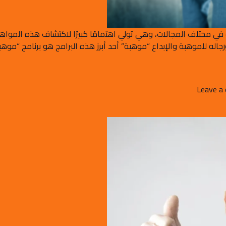
في مختلف المجالات، وهي تولي اهتمامًا كبيرًا لاكتشاف هذه المواهب 
له للموهبة والإبداع “موهبة” أحد أبرز هذه البرامج هو برنامج “موهبة”
on المواهب السعودية: النجوم الصاعدة في سماء الابداع
Leave a