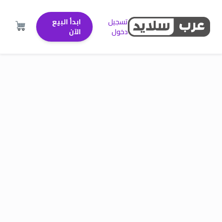
تسجيل
ابدأ البيع
دخول
الآن