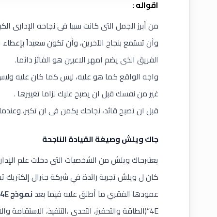
اقواله
:
من أبرز الجمل التى كانت سببا فى نجاحه الإدارى الكبي
وأن تستمع بنجاح الآخرين، وأن تكون سعيداً بإعطاء ا
الفريق الذى يضم امهر الاعبين هو الفائز دائما.
واجه الواقع كما هو عليه، ليس كما كان عليه وليس
غير من نفسك قبل ان يصبح عليك لزاما تغييرها .
قبل ان تصبح قائد، نجاحك يكمن فى ان تكبر، وعندما
جاك ويلش وصيغة القيادة الناجحة
يعتبرجاك ويلش من الشخصيات التي دخلت علم الإدارة م
كان ل ويلش تجربة رائدة في شركة جنرال إلكتريك ت
عمودها الفقري ما أطلق عليه فيما بعد
نموذج
4E
4E”(الطاقة والتحفيز، التحدى ،التنفيذ، الاستقامة والامانة )”