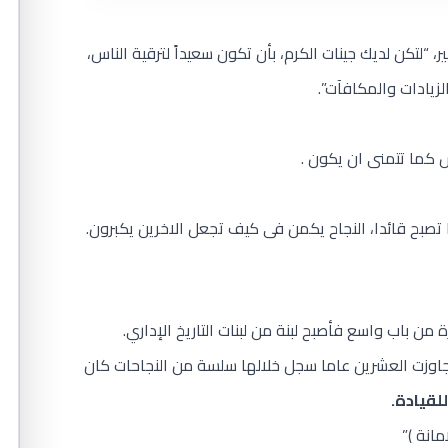
ر، “لتكن لديك جينات الكرم، بأن تكون سعيداً لترقية الناس،
لزيادات والمكافآت”.
 كما تتمنى ان يكون .
 تصبح قائدا، النجاح يكمن فى كيف تجعل الاخرين يكبرون.
ن باب واسع فأصبح لبنة من لبنات التاريخ الإداري.
جاوزت العشرين عاما سجل خلالها سلسة من النجاحات كان
للقيادة
.