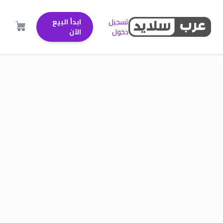
تسجيل
ابدأ البيع
دخول
الآن