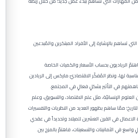
ن المهارات التي تُساهم ببدء عمل جديد؛ من خلال ربطه
لتي تساهم بالإشارة إلى الأفراد المبتكرين والمُبدعين
 اهتمّ الرياديون بحساب الأسعار والكميات الخاصة
مناسبة لها، ونظر المُفكّر الاقتصاديّ ماركس إلى الريادين
اهمتهم في التأثير بشكلٍ فعالٍ في المجتمع.
لعلوم الإنسانيّة، مثل علم الاقتصاد، والتسويق، وعلم
التاريخ؛ ممّا ساهم بظهور العديد من النظريات والتفسيرات
ة الاعمال في القرن العشرين للميلاد وتحديداً في عقدي
واسع في الثمانينات والتسعينات، فاهتمّ بالمزج بين