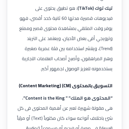
تيك توك (TikTok):
هو تطبيق يحتوى على
فيديوهات قصيرة مدتها 60 ثانية كحد أقصى، فهو
يوفر وقت المتلقي بمشاهدة محتوى قصير وممتع
وترويجي أفى بعض الأحيان، ويعتمد على التريند
(Trend)، وينتشر استخدامه بين فئة عمرية صغيرة
وهم المراهقون، وأصبح أصحاب العلامات التجارية
يستخدمونه لتعزيز الوصول لجمهور أكبر.
التسويق بالمحتوى (CM) (Content Marketing)
“المحتوى هو الملك”
” Content is the King”
،
هى مقولة شهيرة تعبر عن أهمية المحتوى فى كل
شئ باختلاف أنواعه سواء كان مكتوباً (Text) أو مرئياً
(Visual) فى صورة أو فيديو أو مسموعاً (Audio/