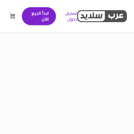
تسجيل
ابدأ البيع
دخول
الآن