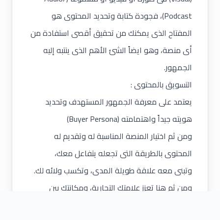
Podcast)، فجودة كتابة وتحديد المحتوى هو
المفتاح الذى يمكنك من تحقيق أقصى استفادة من
أى منصة، وهو ايضاً الشئ الأهم الذى ينتبه إليه
الجمهور.
التسويق بالمحتوى :
يعتمد على معرفة الجمهور المستهدف وتحديد
هويته جيداً واهتمامته (Buyer Persona)
ومن ثم اختيار المنصة المناسبة له وتقديم له
المحتوى بالطريقة التى تجعله يتفاعل معك،
وتبنى معه علاقة طويلة المدى، وتكسب ولائه لك.
ومن ثم هنا تعزز علامتك التجارية، ومكانتك بين
المنافسين، وزيادة مبيعاتك، كل هذا يمكن تحقيقه