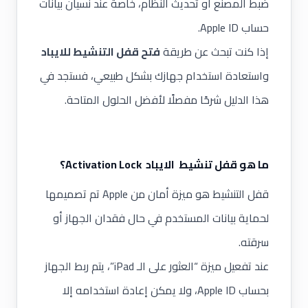
ضبط المصنع أو تحديث النظام، خاصة عند نسيان بيانات
حساب Apple ID.
إذا كنت تبحث عن طريقة
فتح قفل التنشيط للايباد
واستعادة استخدام جهازك بشكل طبيعي، فستجد في
هذا الدليل شرحًا مفصلًا لأفضل الحلول المتاحة.
ما هو قفل تنشيط الايباد Activation Lock؟
قفل التنشيط هو ميزة أمان من
Apple
تم تصميمها
لحماية بيانات المستخدم في حال فقدان الجهاز أو
سرقته.
عند تفعيل ميزة “العثور على الـ iPad”، يتم ربط الجهاز
بحساب Apple ID، ولا يمكن إعادة استخدامه إلا