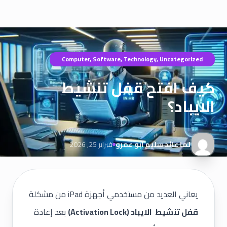
Computer
,
Software
,
Technology
,
Uncategorized
كيف افتح قفل تنشيط
الايباد؟
لما عائد سليم ابو عمرو
فبراير 25, 2026
يعاني العديد من مستخدمي أجهزة iPad من مشكلة
قفل تنشيط الايباد (Activation Lock)
بعد إعادة