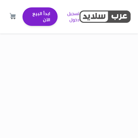
تسجيل
ابدأ البيع
دخول
الآن