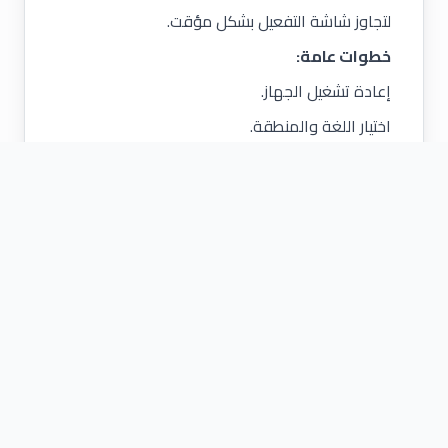
لتجاوز شاشة التفعيل بشكل مؤقت.
خطوات عامة:
إعادة تشغيل الجهاز.
اختيار اللغة والمنطقة.
الدخول إلى إعدادات Wi-Fi.
تعديل إعدادات DNS يدويًا.
إدخال عنوان DNS بديل.
متابعة الإعداد.
هذه الطريقة:
لا تزيل القفل بشكل دائم
تتيح وظائف محدودة فقط
قد تتوقف عن العمل بعد إعادة التشغيل
تُستخدم عادة كحل مؤقت للوصول إلى بعض البيانات