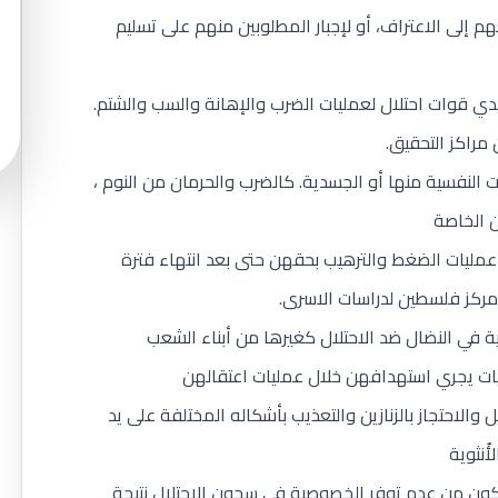
عهم إلى الاعتراف، أو لإجبار المطلوبين منهم على تسليم
دي قوات احتلال لعمليات الضرب والإهانة والسب والشتم.
مراكز التحقيق.
النفسية منها أو الجسدية. كالضرب والحرمان من النوم ،
ن الخاصة
 عمليات الضغط والترهيب بحقهن حتى بعد انتهاء فترة
مركز فلسطين لدراسات الاسرى.
ة في النضال ضد الاحتلال كغيرها من أبناء الشعب
يات يجري استهدافهن خلال عمليات اعتقالهن
الاحتجاز بالزنازين والتعذيب بأشكاله المختلفة على يد
ُنثوية
ون من عدم توفر الخصوصية في سجون الاحتلال نتيجة