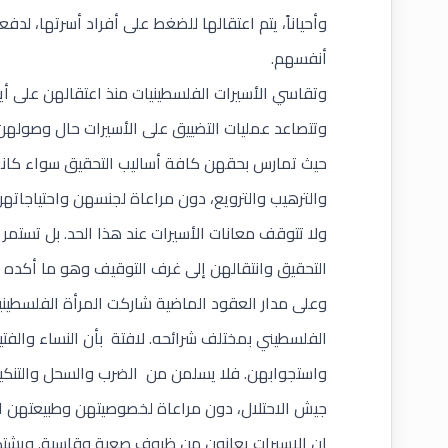
وأحياناً، يتم اعتقالها للضغط على أفراد أسرتها، لدف
أنفسهم.
وتقاسي الأسيرات الفلسطينيات منذ اعتقالهن على أي
وتتصاعد عمليات التضييق على الأسيرات حال وصولهن 
حيث تمارس بحقهن كافة أساليب التحقيق سواء كانت 
والترهيب والترويع، دون مراعاة لجنسهن واحتياجاته
ولا تتوقف معانات الأسيرات عند هذا الحد. بل تستمر
التحقيق وانتقالهن إلى غرف التوقيف وهو ما أكده 
وعلى مدار العقود الماضية شاركت المرأة الفلسطيني
الفلسطيني بمختلف شرائحه. لافتة بأن النساء والفت
واستجوابهن. فلا يسلمن من الضرب والسحل والتنكيل و
جيش الاحتلال، دون مراعاة لخصوصيتهن وطبيعتهن الأ
ان الاسيرات يعانون من ظروف صعبة وقاسية. ويشتك