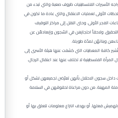
اجه الأسيرات الفلسطينيات ظروف صعبة والتي تبدء من
لحظات الأولى لعمليات الاعتقال والتي عادة ما تكون في
عات الفجر الأولى. وحتى النقل إلى مراكز التوقيف
لتحقيق. ولاحقاً احتجازهن في السّجون وإبعادهّن عن
ناءهن وبناتهّن لمدّة طويلة.
ُشير كافة المعطيات التي كشفت عنها هيئة الأسرى إلى
ل المرأة الفلسطينية لا تختلف عنها عند اعتقال الرجال.
 داخل سجون الاحتلال بأنهن تعرّضن لجميعهن لشكل أو
ملة المهينة. من دون مراعاة لحقوقهن في السلامة
تهميش فعلها. أو بهدف انتزاع معلومات تتعلق بها أو