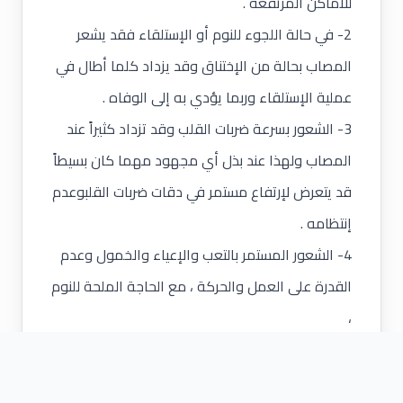
للأماكن المرتفعة .
2- في حالة اللجوء للنوم أو الإستلقاء فقد يشعر
المصاب بحالة من الإختناق وقد يزداد كلما أطال في
عملية الإستلقاء وربما يؤدي به إلى الوفاه .
3- الشعور بسرعة ضربات القلب وقد تزداد كثيراً عند
المصاب ولهذا عند بذل أي مجهود مهما كان بسيطاً
قد يتعرض لإرتفاع مستمر في دقات ضربات القلبوعدم
إنتظامه .
4- الشعور المستمر بالتعب والإعياء والخمول وعدم
القدرة على العمل والحركة ، مع الحاجة الملحة للنوم
،
رغم إصابته بالسعال والكحة المستمرة .
5- صدور صوت مرتفع عند التنفس وقد يطلق عليه