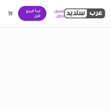
تسجيل
ابدأ البيع
دخول
الآن