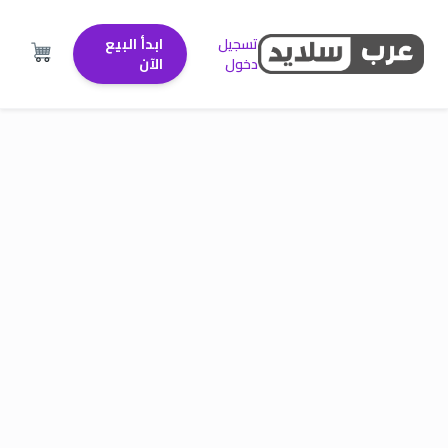
تسجيل
ابدأ البيع
دخول
الآن