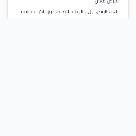
لمرض معين.
يلعب الوصول إلى الرعاية الصحية دورًا، لكن منظمة
الصحة العالمية تشير إلى أن العوامل التالية قد يكون
لها تأثير أكبر على الصحة من هذا:
حيث يعيش الشخص
حالة البيئة المحيطة
علم الوراثة
دخلهم
مستواهم التعليمي
الحالة الوظيفية
من الممكن تصنيفها على النحو التالي
:
البيئة الاجتماعية والاقتصادية
: قد تشمل الوضع