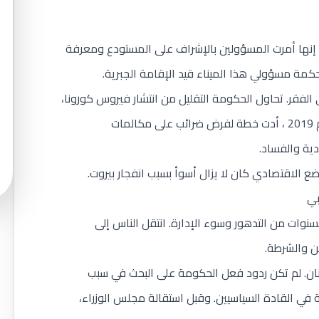
ة إنها أمرت المسؤولين بالإشراف على المستودع ومعرفة
كمة مسؤولي هذا الميناء قيد الإقامة الجبرية.
الفقر. تحاول الحكومة التقليل من انتشار فيروس كورونا،
كما أنها تزيد الأمور الاقتصادية سوءا. في أواخر عام 2019 ، أدت خطة لفرض ضرائب على مكالمات
ع الاقتصادي كان لا يزال أسوأ بسبب انفجار بيروت.
بي
لسنوات من التدهور وسوء الإدارة. انتقل الناس إلى
ن والشرطة.
ان. لم تكن ردود فعل الحكومة على البحث في سبب
ثقة في القادة السياسيين. وقبل استقالة مجلس الوزراء،