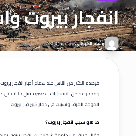
انفجار بيروت و
وسام اللهواني
ديسمبر 24, 2022
الموجة المرفأ وتسببت في دمار كبير في بيروت.
ما هو سبب انفجار بيروت؟
وقال فريق من جامعة شيفيلد إن انفجار
بيروت