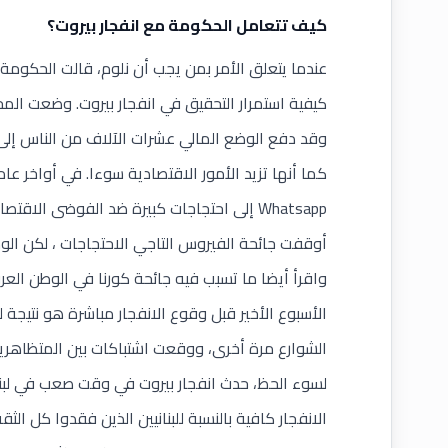
كيف تتعامل الحكومة مع انفجار بيروت؟
عندما يتعلق الأمر بمن يجب أن نلوم، قالت الحكوم
كيفية استمرار التحقيق في انفجار بيروت. وضعت المح
وقد دفع الوضع المالي عشرات الآلاف من الناس إلى 
Whatsapp إلى احتجاجات كبيرة ضد الفوضى الاقتصادية والفساد.
أوقفت جائحة الفيروس التاجي الاحتجاجات ، لكن الوض
واقرأ أيضا ما تسبب فيه
جائحة كورنا في الوطن العر
الأسبوع الأخير قبل وقوع الانفجار مباشرة هو نتيجة 
الشوارع مرة أخرى، ووقعت اشتباكات بين المتظاهري
لسوء الحظ، حدث انفجار بيروت في وقت صعب في لبن
الانفجار كافية بالنسبة للبنانيين الذين فقدوا كل ال