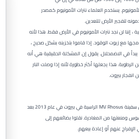
لانفجار 2750 طنا من نترات الأمونيوم. يستخدم العلماء نترات الأمونيوم كمصدر
مونه لتفجير الأرض للتعدين.
ية ، إننا لن نجد نترات الأمونيوم في الأرض فقط. هذا لأنه
جها مع زيوت الوقود. إذا قاموا بتخزينه بشكل صحيح ،
يبدأ في الاضمحلال. يقول إن المشكلة الحقيقية هي أنه
الرطوبة. هذا يجعلها أكثر خطورة لأنه إذا وصلت النار
 انفجار بيروت.
وضعوا هذه الكميات من المواد الكيميائية على متن سفينة MV Rhosus الراسية في بيروت في عام 2013 بعد
سوس ومنعتها من المغادرة. نقلوا بضائعهم إلى