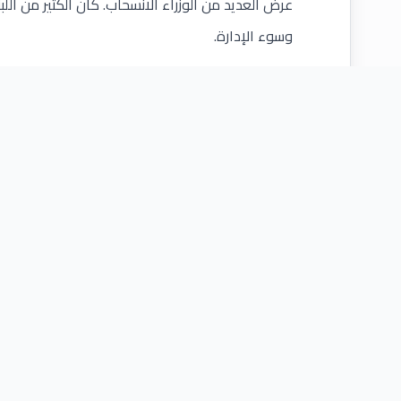
عرض العديد من الوزراء الانسحاب. كان الكثير من الل
وسوء الإدارة.
كيف يسير الاقتصاد اللبناني؟
كان دينها العام للناتج المحلي (ما تدين به الدولة مقا
البطالة 25٪ ، ويعيش ما يقرب من ثلث السكان 
التي اقترضت من البنوك التجارية بأسعار فائدة لسداد دي
وفي الوقت نفسه، يصاب الناس بخيبة أمل تدريجية ب
عليهم التعامل مع انقطاع التيار الكهربائي اليومي، 
المحدودة. بعد فرض الإغلاق ، أصبحت الأزمة الاقتص