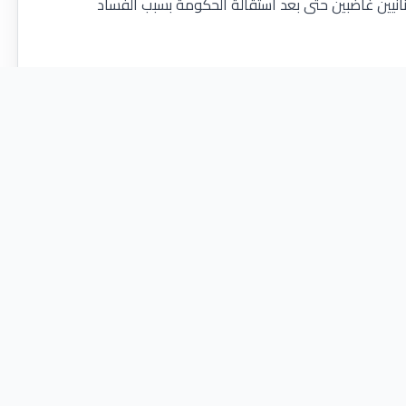
بنانيين غاضبين حتى بعد استقالة الحكومة بسبب الفساد
رنة بما تنتجه) ثالث أعلى دين في العالم. تبلغ نسبة
تحت خط الفقر. لقد تفككت الدولة الأمة بسبب انفجار بيروت،
ونها والحفاظ على الليرة اللبنانية.
سبب فشل الحكومة في توفير الخدمات الأولية. كان
ونقص مياه الشرب الآمنة، والرعاية الصحية العامة
ادية أسوأ بكثير واكتشفت ضعف النظام الطبي.