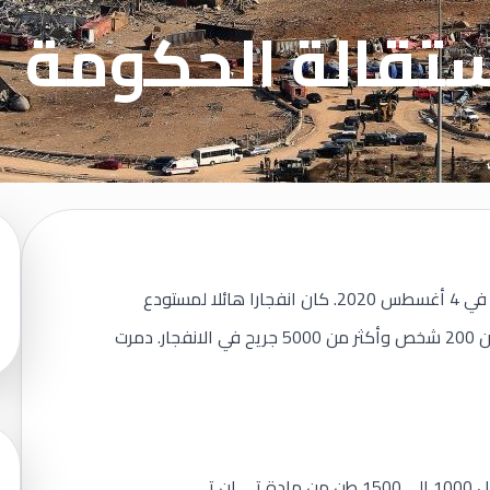
استقالة الحكومة
فيصدم الكثير من الناس عند سماع أخبار انفجار بيروت في 4 أغسطس 2020. كان انفجارا هائلا لمستودع
ومجموعة من الانفجارات الصغيرة. قتل ما لا يقل عن 200 شخص وأكثر من 5000 جريح في الانفجار. دمرت
يعادل 1000 إلى 1500 طن من مادة تي إن تي