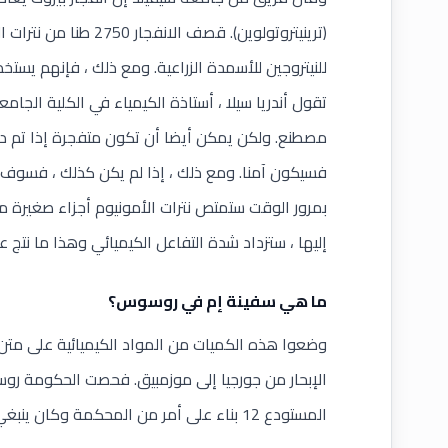
(ترينيتروتولوين). قصف ا
للنيتروجين للأسمدة الزراعية. ومع ذلك ، فإنهم يستخد
تقول أندريا سيلا ، أستاذة الكيمياء في الكلية الجامع
مصطنع. ولكن يمكن أيضا أن تكون متفجرة إذا تم دم
فسيكون آمنا. ومع ذلك ، إذا لم يكن كذلك ، فسوف 
بمرور الوقت ستمتص نترات الأمونيوم أجزاء صغيرة من 
إليها ، ستزداد شدة التفاعل الكيميائي وهذا ما نتج عن
ما هي سفينة إم في روسوس؟
الإبحار من جورجيا إلى موزمبيق. فحصت الحكومة رو
المستودع 12 بناء على أمر من المحكمة وكان ينبغي الإفراج عنهم أو إعادة بيعهم.