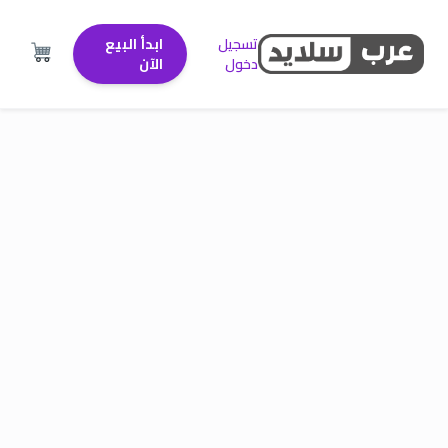
تسجيل
ابدأ البيع
دخول
الآن