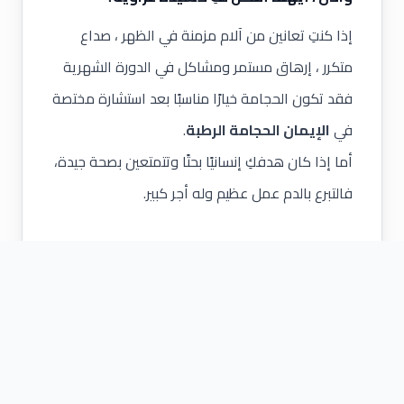
إذا كنتِ تعانين من آلام مزمنة في الظهر ،
صداع
متكرر
، إرهاق مستمر ومشاكل في الدورة الشهرية
فقد تكون الحجامة خيارًا مناسبًا بعد استشارة مختصة
في
الإيمان الحجامة الرطبة
.
أما إذا كان هدفكِ إنسانيًا بحتًا وتتمتعين بصحة جيدة،
فالتبرع بالدم عمل عظيم وله أجر كبير.
لماذا تختارين الإيمان للحجامة الطبية؟
لأننا نهتم بـ:
التعقيم الكامل والأدوات الطبية الآمنة
جلسات مخصصة حسب الحالة الصحية
خصوصية تامة للسيدات