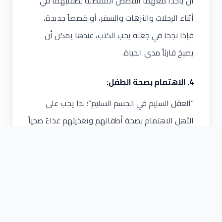
أن يأخذا معهما القصص المفضلة لطفليهما في
أثناء الرحلات والنزهات والسفر، أو قصصاً جديدة،
فإذا نجحا في جعله يحب الكتب، عندها يمكن أن
يصبحَ قارئاً مدى الحياة.
4. الاهتمام بصحة الطفل:
“العقل السليم في الجسم السليم”؛ لذا يجب على
الأهل
الاهتمام بصحة أطفالهم
وتغذيتهم غذاءً صحياً
وجيداً، وأن يكونا حريصين على جعل غذائه منوَّع
ويحتوي على جميع العناصر الغذائية من فيتامينات،
وكربوهيدرات، وبروتين، وسكريات، ومعادن، وما إلى
ذلك.
5. فهم الطفل: