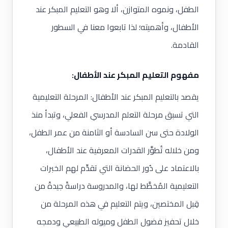
الطفل، ونموه المتوازن، ألا وهو التعليم المبكر عند
الأطفال، وأهميته؛ لذا تابعوا معنا في السطور
القادمة.
مفهوم التعليم المبكر عند الأطفال:
يقصد بالتعليم المبكر عند الأطفال: المرحلة التعليمية
التي تسبق مرحلة التعلم المدرسي الفعلي، وتبدأ منذ
الولادة حتى سن السادسة أو الثامنة من عمر الطفل،
ومن خلاله تُطوَّر القدرات المعرفية عند الأطفال،
بالاعتماد على دُور الحضانة التي تقدِّم لهم الخبرات
التعليمية المُخطَّط لها، والمدروسة دراسةً جيدةً من
قِبل المختصين، ويتم التعليم في هذه المرحلة من
خلال تحفيز فضول الطفل وميوله الطبيعي ودمجه