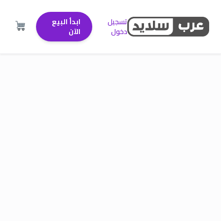
تسجيل
ابدأ البيع
دخول
الآن