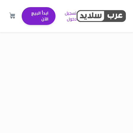
تسجيل
ابدأ البيع
دخول
الآن