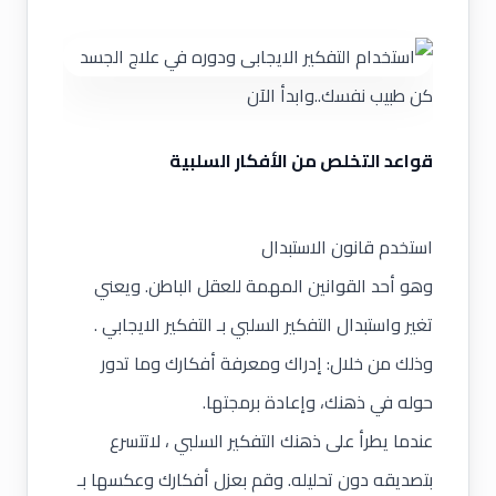
كن طبيب نفسك..وابدأ الآن
قواعد
التخلص من الأفكار السلبية
استخدم
قانون الاستبدال
وهو أحد القوانين المهمة للعقل الباطن. ويعني
تغير واستبدال التفكير السلبي بـ التفكير الايجابي .
وذلك من خلال: إدراك ومعرفة أفكارك وما تدور
حوله في ذهنك، وإعادة برمجتها.
عندما يطرأ على ذهنك التفكير السلبي ، لاتتسرع
بتصديقه دون تحليله. وقم بعزل أفكارك وعكسها بـ