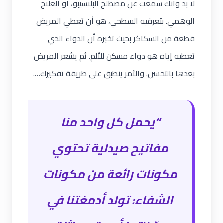
لا بد وأنك سمعت عن مصطلح
البلاسيبو
، أو العلاج
الوهمي. بتعرفيه السطحي، هو أن تعطي المريض
قطعة من السكاكر بحيث تخبره أن الدواء الذي
تعطيه إياه هو دواء مسكن للألم. ثم يشعر المريض
بعدها بالتحسن. والأمر ينطبق على طريقة تفكيرك….
“يحمل كل واحد منا
مفاتيح صيدلية تحتوي
مكونات رائعة من مكونات
الشفاء: تولد أدمغتنا في