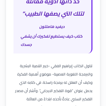
حدّ ذاتها أدوية مماثلة
لتلك التي يصفها الطبيب”
ديفيد هاملتون
كتاب
كيف يستطيع تفكيرك أن يشفي
جسدك
تناول الكاتب إبراهيم الفقي -خبير التنمية البشرية
والبرمجة اللغوية العصبية- موضوع أهمية الفكرة
وكيف أن العقل له برمجة راسخة. في كتابه الذي
يحمل عنوان “
قوة التفكير الايجابي
“. وأشار أن مصدر
التفكير السلبي عادةً نأخذه ابتداءً من العائلة