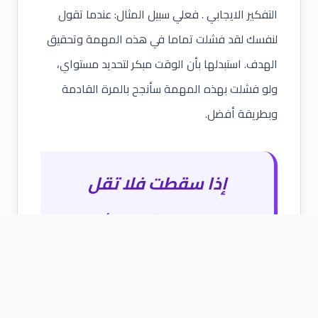
التفكير الايجابي . فعلي سبيل المثال: عندما تقول
لنفسك لقد فشلت تماما في هذه المهمة وتحقيق
الهدف. استبدلها بأن الوقت مبكر لتحديد مستواي،
ولو فشلت بهذه المهمة سأنجح بالمرة القادمة
وبطريقة أفضل.
إذا سقطت فلا تقل
انتهيت…ولكن ابحث عن
العوامل من حولك والتي
تساعدك على الوقوف من