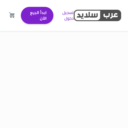
تسجيل
ابدأ البيع
دخول
الآن