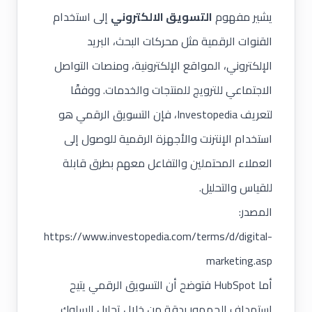
يشير مفهوم
التسويق الالكتروني
إلى استخدام
القنوات الرقمية مثل محركات البحث، البريد
الإلكتروني، المواقع الإلكترونية، ومنصات التواصل
الاجتماعي للترويج للمنتجات والخدمات. ووفقًا
لتعريف Investopedia، فإن التسويق الرقمي هو
استخدام الإنترنت والأجهزة الرقمية للوصول إلى
العملاء المحتملين والتفاعل معهم بطرق قابلة
للقياس والتحليل.
المصدر:
https://www.investopedia.com/terms/d/digital-
marketing.asp
أما HubSpot فتوضح أن التسويق الرقمي يتيح
استهداف الجمهور بدقة من خلال تحليل السلوك