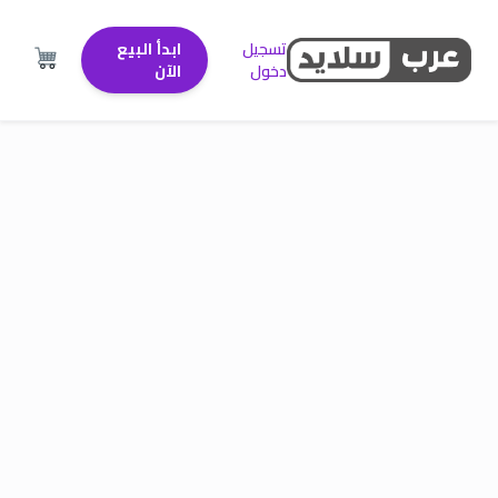
تسجيل
ابدأ البيع
دخول
الآن