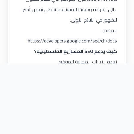
عالي الجودة ومفيدًا للمستخدم تحظى بفرص أكبر
للظهور في النتائج الأولى.
المصدر:
https://developers.google.com/search/docs
كيف يدعم
SEO المشاريع الفلسطينية؟
زيادة الزيارات المجانية للموقع.
تعزيز الثقة والمصداقية.
تقليل الاعتماد على الإعلانات المدفوعة.
جذب عملاء لديهم نية شراء عالية.
عندما يتم دمج SEO مع استراتيجية محتوى قوية،
يصبح
التسويق الالكتروني
أداة مستدامة للنمو
طويل الأمد.