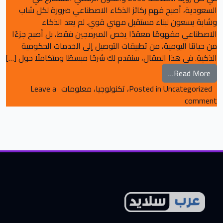
السعودية، أصبح فهم ركائز الذكاء الاصطناعي ضرورة لكل شاب
وشابة يسعون لبناء مستقبل مهني قوي. لم يعد الذكاء
الاصطناعي مفهومًا معقدًا يخص المبرمجين فقط، بل أصبح جزءًا
من حياتنا اليومية، من تطبيقات التوصيل إلى الخدمات الحكومية
الذكية. في هذا المقال، سنقدم لك شرحًا مبسطًا ومتكاملًا حول […]
from ركائز الذكاء الاصطناعي للشباب السعودي
Read More…
Uncategorized
Posted in
،
تكنولوجيا
،
معلومات
Leave a
on ركائز الذكاء الاصطناعي للشباب السعودي
comment