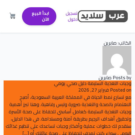
تسجيل
ابدأ البيع
دخول
الآن
الكاتب:
صابرين
Posts by صابرين
وجبات التغذية السليمة دليل صحي يومي
Posted on
فبراير 27, 2026
مع تسارع نمط الحياة في المملكة العربية السعودية، أصبح
الاهتمام بالصحة والتغذية ضرورة وليس رفاهية. وهنا تبرز أهمية
وجبات التغذية السليمة كعامل أساسي للحفاظ على صحة الأسرة
وتحقيق أهداف الرجيم بطريقة آمنة ومستدامة. في هذا الدليل،
سنقدم لك خطوات عملية وأفكار وجبات تساعدك على تنظيم غذائك
اليومي سواء كنت تهدف للحفاظ على صحة عائلتك أو […]