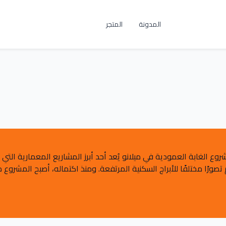
المدونة
المتجر
ع الغابة العمودية في ميلانو يُعد أحد أبرز المشاريع المعمارية الت
في Milan، وقد صممه المعماريStefano Boeri ليقدم تصورًا مختلفًا للأبراج السكنية المرتفعة. ومنذ اكت