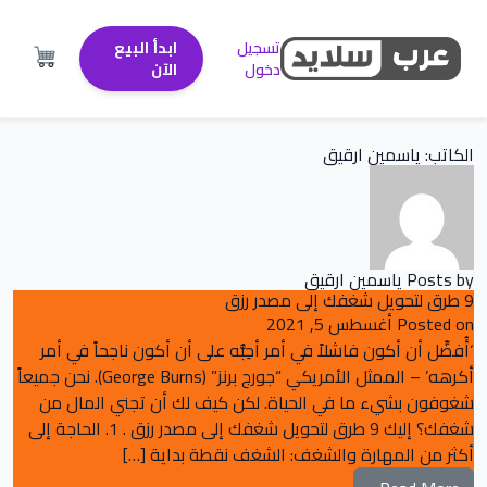
تسجيل
ابدأ البيع
دخول
الآن
الكاتب:
ياسمين ارقيق
Posts by ياسمين ارقيق
9 طرق لتحويل شغفك إلى مصدر رزق
Posted on
أغسطس 5, 2021
‘أُفضِّل أن أكون فاشلاً في أمر أحِبُّه على أن أكون ناجحاً في أمر
أكرهه’ – الممثل الأمريكي “جورج برنز” (George Burns). نحن جميعاً
شغوفون بشيء ما في الحياة. لكن كيف لك أن تجني المال من
شغفك؟ إليك 9 طرق لتحويل شغفك إلى مصدر رزق . 1. الحاجة إلى
أكثر من المهارة والشغف: الشغف نقطة بداية […]