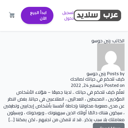
تسجيل
ابدأ البيع
دخول
الآن
الكاتب:
رنين حوسو
Posts by رنين حوسو
كيف تتحكم في حياتك لصالحك
Posted on
ديسمبر 24, 2022
تعلّم كيف تتحكم في حياتك .. لدينا جميعًا – هؤلاء الأشخاص
المؤذيين ، المحبطين ، العدائيين ، المتلاعبين في حياتنا. بغض النظر
عن مدى صعوبة محاولتنا بإحاطة أنفسنا بأشخاص إيجابيين ولطيفين
، سيكون هناك دائمًا أولئك الذين سيهينونك ، ويوبخونك ، ويسيئون
معاملتك بلا سبب يذكر . قد لا تتمكن من تجنبهم ، لكن يمكننا […]